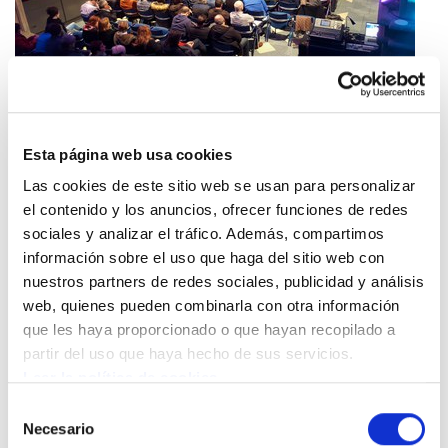
"Pensamos que los estados controlan los flujos
Esta página web usa cookies
migratorios, pero no es así. Lo que se hace es
Las cookies de este sitio web se usan para personalizar
mejorar la situación de esas personas o
el contenido y los anuncios, ofrecer funciones de redes
aumentar su sufrimiento, no se condiciona el
sociales y analizar el tráfico. Además, compartimos
número de las que intentan venir. Lo que está
información sobre el uso que haga del sitio web con
sucediendo en las fronteras (que repercute en
nuestros partners de redes sociales, publicidad y análisis
web, quienes pueden combinarla con otra información
nuestro imaginario) y la realidad que viven las
que les haya proporcionado o que hayan recopilado a
inmigrantes que viven con nosotras son cosas
partir del uso que haya hecho de sus servicios.
distintas, no tienen nada que ver. Hay que decir
Leer la política de cookies
también que el número de personas inmigrantes
Selección
y refugiadas en Europa en pequeño."
Necesario
de