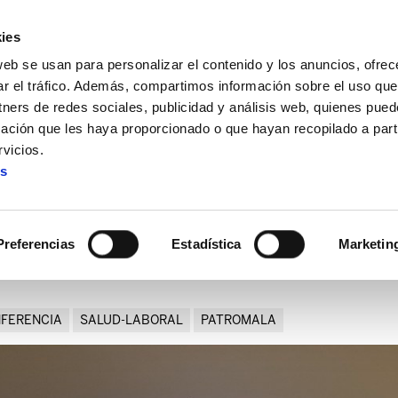
ies
web se usan para personalizar el contenido y los anuncios, ofrec
ar el tráfico. Además, compartimos información sobre el uso que
tners de redes sociales, publicidad y análisis web, quienes pue
ación que les haya proporcionado o que hayan recopilado a parti
o yo en Mercadona no le vuelva a pasar a nadie más"
vicios.
es
rido yo en Mercadona no le v
más"
Preferencias
Estadística
Marketin
FERENCIA
SALUD-LABORAL
PATROMALA