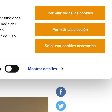
Permitir todas las cookies
er funciones
 haga del
Euskara
Français
Español
Permitir la selección
den
r del uso
Solo usar cookies necesarias
uelva a pasar a nadie
g
Mostrar detalles