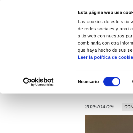
Esta página web usa cook
Las cookies de este sitio 
de redes sociales y analiz
sitio web con nuestros par
combinarla con otra inform
Inicio
Artículos
"Que esto que he sufrid
que haya hecho de sus ser
Leer la política de cooki
"Que esto que he suf
Selección
Necesario
de
consentimiento
2025/04/29
CON