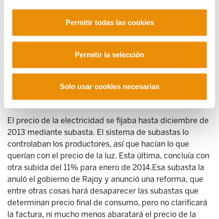
reflejo de los costes de producción, es un beneficio muy
jugoso.
Permitir todas las cookies
Otra cuestión es lo que pagamos por nuestro consumo.
Hoy en día los incrementos de la factura se centran en
Permitir la selección
la parte fija de la misma, no en el consumo o parte
variable. Es decir, da igual que ahorremos energía
Solo usar cookies necesarias
pensando que la factura se abaratará, el 60%del gasto
no lo podemos ahorrar.
El precio de la electricidad se fijaba hasta diciembre de
2013 mediante subasta. El sistema de subastas lo
controlaban los productores, así que hacían lo que
querían con el precio de la luz. Esta última, concluía con
otra subida del 11% para enero de 2014.Esa subasta la
anuló el gobierno de Rajoy y anunció una reforma, que
entre otras cosas hará desaparecer las subastas que
determinan precio final de consumo, pero no clarificará
la factura, ni mucho menos abaratará el precio de la