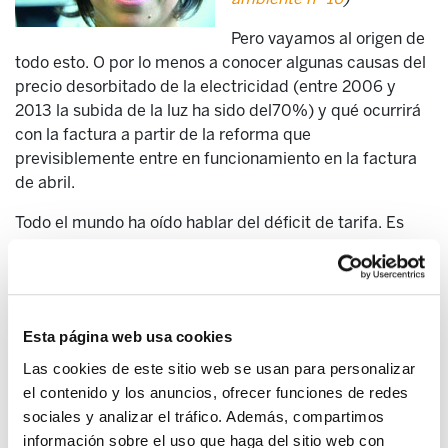
Pero vayamos al origen de
todo esto. O por lo menos a conocer algunas causas del
precio desorbitado de la electricidad (entre 2006 y
2013 la subida de la luz ha sido del70%) y qué ocurrirá
con la factura a partir de la reforma que
previsiblemente entre en funcionamiento en la factura
de abril.
Todo el mundo ha oído hablar del déficit de tarifa. Es
una de las causas del alto precio de la luz. En 2002 se
estableció que la luz no subiría más del 2% al año. En
teoría,esto no cubría los costes de producción, así que
se ha ido acumulando esa supuesta deuda. Una deuda
Esta página web usa cookies
que nunca se ha auditado, porque falta un mecanismo
transparente para ello. Muchas personas tenemos la
Las cookies de este sitio web se usan para personalizar
sospecha de que en realidad no hay un déficit
el contenido y los anuncios, ofrecer funciones de redes
acumulado, sino grandes ganancias usando como
sociales y analizar el tráfico. Además, compartimos
excusa ese supuesto déficit. Es decir, las eléctricas no
información sobre el uso que haga del sitio web con