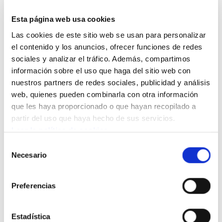
La soberanía no es una cuestión de independencia sí o
Esta página web usa cookies
no. La soberanía es el núcleo, el centro del debate
Las cookies de este sitio web se usan para personalizar
político que tenemos que tener las clases populares en
el contenido y los anuncios, ofrecer funciones de redes
el conjunto de Estado español, y en el conjunto de
sociales y analizar el tráfico. Además, compartimos
Europa
información sobre el uso que haga del sitio web con
"Este catalanismo siempre ha estado dividido en dos
nuestros partners de redes sociales, publicidad y análisis
paradigmas:
web, quienes pueden combinarla con otra información
1. Catalanismoa de la clase obrera que aspira a tres
que les haya proporcionado o que hayan recopilado a
cosas: soberanía, socialismo (o justicia social) y
partir del uso que haya hecho de sus servicios.
democracia.
Leer la política de cookies
2. Nacionalismo conservador de la burguesia, que aspira
Selección
a otras tres: Lengua, poder y dinero.
Necesario
de
Estas dos corrientes siguen existiendo. La burguesía
consentimiento
sigue buscando blinda la lengua (la cultura), blindar el
Preferencias
poder y obtener más dinero.
Ambas concepciones se han unido en el proceso
independentista, para coseguir el único objetivo común
Estadística