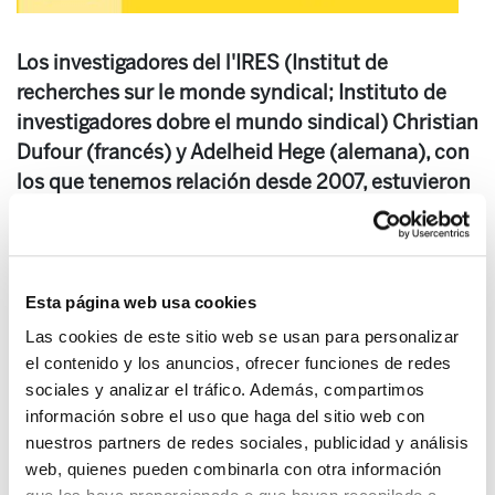
Los investigadores del l'IRES (Institut de
recherches sur le monde syndical; Instituto de
investigadores dobre el mundo sindical) Christian
Dufour (francés) y Adelheid Hege (alemana), con
los que tenemos relación desde 2007, estuvieron
en el XIII congreso de ELA, celebrado en enero de
2013 en el palacio Euskalduna de Bilbao.
Recientemente han escrito un artículo
describiendo lo que vieron, escucharon y
Esta página web usa cookies
sintieron durante el congreso. Hemos traducido
Las cookies de este sitio web se usan para personalizar
dicho artículo para compartir cómo ven estos
el contenido y los anuncios, ofrecer funciones de redes
expertos sobre el sindicalismo mundial el
sociales y analizar el tráfico. Además, compartimos
información sobre el uso que haga del sitio web con
sindicalismo que está haciendo ELA.
nuestros partners de redes sociales, publicidad y análisis
XIII Congreso de
web, quienes pueden combinarla con otra información