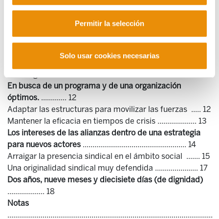
postfranquista .......... 6
Una sucesión de leyes restrictivas sobre el trabajo y la
Permitir la selección
negociación
.....7
Centralización, unilateralidad y precariedad de las
negociaciones .. 8
Solo usar cookies necesarias
Las consecuencias según ELA: la empresa, lugar
estratégico ........11
En busca de un programa y de una organización
óptimos.
............. 12
Adaptar las estructuras para movilizar las fuerzas ..... 12
Mantener la eficacia en tiempos de crisis .................... 13
Los intereses de las alianzas dentro de una estrategia
para nuevos actores
..................................................... 14
Arraigar la presencia sindical en el ámbito social ....... 15
Una originalidad sindical muy defendida ...................... 17
Dos años, nueve meses y diecisiete días (de dignidad)
................... 18
Notas
.........................................................................................................