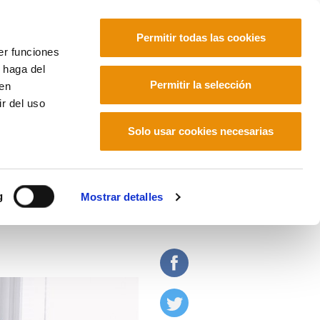
Permitir todas las cookies
er funciones
 haga del
Euskara
Français
Español
Permitir la selección
den
r del uso
ologías
Solo usar cookies necesarias
atizar el campo de las
g
Mostrar detalles