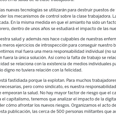
las nuevas tecnologías se utilizarán para destruir puestos de
der los mecanismos de control sobre la clase trabajadora. L
cada. En la misma medida en que el amianto ha sido un facto
rero, dentro de unos años se estudiará el impacto de las nue
uestra salud y además nos hace culpables de nuestras enfer
os meros ejercicios de introspección para conseguir nuestro bi
ntirnos mal fuera una mera responsabilidad individual (no sab
n fuera la única solución. Así como la falta de trabajo se rela
cidad se relaciona con la existencia de medios individuales pa
io digno no tuviera relación con la felicidad.
está fastidiada porque la explotan. Para muchos trabajadores
 necesarias, pero como sindicato, es nuestra responsabilida
e empeoran la salud. No hay mayor factor de riesgo que el cap
el capitalismo, tenemos que analizar el impacto de la digital
er cómo afrontar los nuevos riesgos. Organizamos el acto del
 esta publicación, las cerca de 500 personas militantes que 