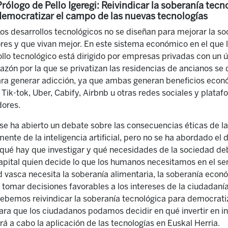
Prólogo de Pello Igeregi: Reivindicar la soberanía tecn
democratizar el campo de las nuevas tecnologías
os desarrollos tecnológicos no se diseñan para mejorar la s
dores y que vivan mejor. En este sistema económico en el que l
ollo tecnológico está dirigido por empresas privadas con un ú
razón por la que se privatizan las residencias de ancianos se
ara generar adicción, ya que ambas generan beneficios econ
ik-tok, Uber, Cabify, Airbnb u otras redes sociales y plataf
dores.
se ha abierto un debate sobre las consecuencias éticas de la
mente de la inteligencia artificial, pero no se ha abordado e
qué hay que investigar y qué necesidades de la sociedad de
capital quien decide lo que los humanos necesitamos en el se
d vasca necesita la soberanía alimentaria, la soberanía econ
r tomar decisiones favorables a los intereses de la ciudadaní
ebemos reivindicar la soberanía tecnológica para democrati
ara que los ciudadanos podamos decidir en qué invertir en in
rá a cabo la aplicación de las tecnologías en Euskal Herria.