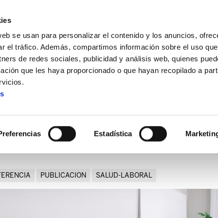
ies
web se usan para personalizar el contenido y los anuncios, ofrec
ar el tráfico. Además, compartimos información sobre el uso que
tners de redes sociales, publicidad y análisis web, quienes pue
ación que les haya proporcionado o que hayan recopilado a parti
a tecnológica para democratizar el campo de las nuevas tecn
vicios.
es
nía tecnológica para democr
nuevas tecnologías
Preferencias
Estadística
Marketin
ERENCIA
PUBLICACION
SALUD-LABORAL