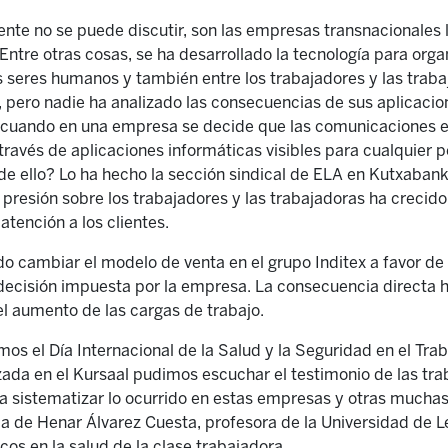
e no se puede discutir, son las empresas transnacionales 
Entre otras cosas, se ha desarrollado la tecnología para organ
 seres humanos y también entre los trabajadores y las traba
 pero nadie ha analizado las consecuencias de sus aplicacio
 cuando en una empresa se decide que las comunicaciones e
 través de aplicaciones informáticas visibles para cualquier 
de ello? Lo ha hecho la sección sindical de ELA en Kutxaban
a presión sobre los trabajadores y las trabajadoras ha crecid
atención a los clientes.
o cambiar el modelo de venta en el grupo Inditex a favor de
ecisión impuesta por la empresa. La consecuencia directa h
el aumento de las cargas de trabajo.
mos el Día Internacional de la Salud y la Seguridad en el Tra
zada en el Kursaal pudimos escuchar el testimonio de las tr
para sistematizar lo ocurrido en estas empresas y otras much
a de Henar Álvarez Cuesta, profesora de la Universidad de L
cos en la salud de la clase trabajadora.