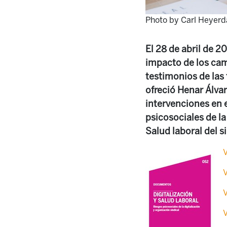
Photo by Carl Heyerd
El 28 de abril de 2
impacto de los camb
testimonios de las 
ofreció Henar Álva
intervenciones en e
psicosociales de la
Salud laboral del si
V
V
V
V