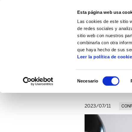
Esta página web usa cook
Las cookies de este sitio 
de redes sociales y analiz
sitio web con nuestros par
combinarla con otra inform
Inicio
Artículos
Reivindicar la soberaní
que haya hecho de sus ser
Leer la política de cooki
Reivindicar la sobera
Selección
Necesario
de
consentimiento
2023/07/11
CONF