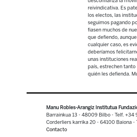
desconfianza la movili
reivindicativa. Es pat
los electos, las insti
seguimos pagando por 
fiasen muchos de nuest
que defiendo, aunque 
cualquier caso, es ev
deberíamos felicitarn
unas instituciones re
país, estrechen tanto 
quién les defienda. 
Manu Robles-Arangiz Institutua Fundazi
Barrainkua 13 - 48009 Bilbo -
Telf. +34
Corderliers karrika 20 - 64100 Baiona -
Contacto