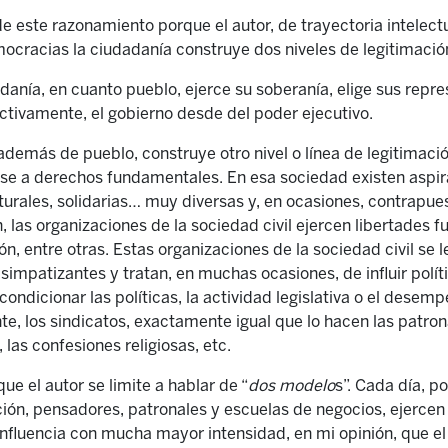
 este razonamiento porque el autor, de trayectoria intelectu
mocracias la ciudadanía construye dos niveles de legitimación
danía, en cuanto pueblo, ejerce su soberanía, elige sus repre
ectivamente, el gobierno desde del poder ejecutivo.
además de pueblo, construye otro nivel o línea de legitimaci
se a derechos fundamentales. En esa sociedad existen aspirac
urales, solidarias… muy diversas y, en ocasiones, contrapuest
n, las organizaciones de la sociedad civil ejercen libertades
n, entre otras. Estas organizaciones de la sociedad civil se 
 simpatizantes y tratan, en muchas ocasiones, de influir polít
condicionar las políticas, la actividad legislativa o el desem
te, los sindicatos, exactamente igual que lo hacen las patron
las confesiones religiosas, etc.
ue el autor se limite a hablar de “
dos modelo
s”. Cada día, p
ón, pensadores, patronales y escuelas de negocios, ejercen 
 influencia con mucha mayor intensidad, en mi opinión, que el