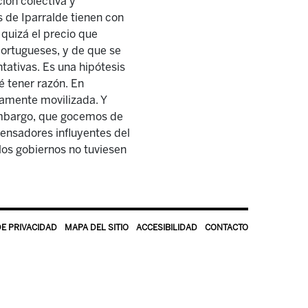
ción colectiva y
s de Iparralde tienen con
s quizá el precio que
portugueses, y de que se
ntativas. Es una hipótesis
é tener razón. En
iamente movilizada. Y
 embargo, que gocemos de
pensadores influyentes del
 los gobiernos no tuviesen
DE PRIVACIDAD
MAPA DEL SITIO
ACCESIBILIDAD
CONTACTO