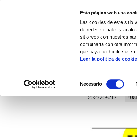
Esta página web usa cook
Las cookies de este sitio 
de redes sociales y analiz
sitio web con nuestros par
combinarla con otra inform
Inicio
Artículos
Respuesta a Eugenio Ib
que haya hecho de sus ser
Leer la política de cooki
R
Selección
Necesario
de
consentimiento
2023/05/12
EUS