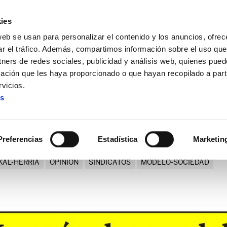
ies
web se usan para personalizar el contenido y los anuncios, ofrec
ar el tráfico. Además, compartimos información sobre el uso que
tners de redes sociales, publicidad y análisis web, quienes pue
ación que les haya proporcionado o que hayan recopilado a parti
arzabal
vicios.
es
espuesta a Eugenio Ibarzab
Preferencias
Estadística
Marketin
KAL-HERRIA
OPINION
SINDICATOS
MODELO-SOCIEDAD