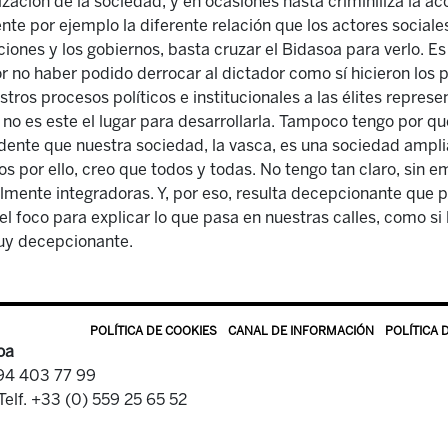
zación de la sociedad, y en ocasiones hasta criminiliza la ac
ente por ejemplo la diferente relación que los actores sociale
tuciones y los gobiernos, basta cruzar el Bidasoa para verlo. E
no haber podido derrocar al dictador como sí hicieron los 
ros procesos políticos e institucionales a las élites represe
no es este el lugar para desarrollarla. Tampoco tengo por qu
idente que nuestra sociedad, la vasca, es una sociedad ampl
os por ello, creo que todos y todas. No tengo tan claro, sin
almente integradoras. Y, por eso, resulta decepcionante que 
el foco para explicar lo que pasa en nuestras calles, como si
Muy decepcionante.
POLÍTICA DE COOKIES
CANAL DE INFORMACIÓN
POLÍTICA 
oa
 94 403 77 99
Telf. +33 (0) 559 25 65 52