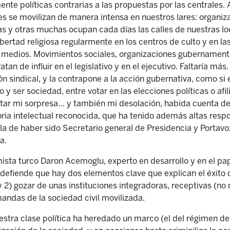
te políticas contrarias a las propuestas por las centrales.
 se movilizan de manera intensa en nuestros lares: organiz
tas y otras muchas ocupan cada días las calles de nuestras lo
bertad religiosa regularmente en los centros de culto y en las
 medios. Movimientos sociales, organizaciones gubernamental
an de influir en el legislativo y en el ejecutivo. Faltaría más.
ón sindical, y la contrapone a la acción gubernativa, como si
o y ser sociedad, entre votar en las elecciones políticas o afil
ultar mi sorpresa… y también mi desolación, habida cuenta 
toria intelectual reconocida, que ha tenido además altas resp
 la de haber sido Secretario general de Presidencia y Portav
a.
sta turco Daron Acemoglu, experto en desarrollo y en el pape
defiende que hay dos elementos clave que explican el éxito d
 2) gozar de unas instituciones integradoras, receptivas (n
andas de la sociedad civil movilizada.
stra clase política ha heredado un marco (el del régimen de