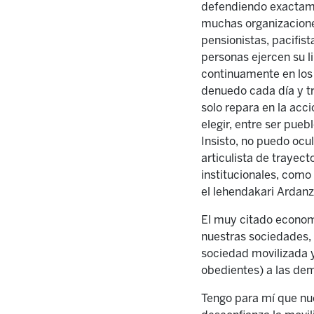
defendiendo exactamen
muchas organizaciones
pensionistas, pacifis
personas ejercen su li
continuamente en los
denuedo cada día y trat
solo repara en la acci
elegir, entre ser puebl
Insisto, no puedo oc
articulista de trayec
institucionales, como
el lehendakari Ardanz
El muy citado economi
nuestras sociedades, 
sociedad movilizada y
obedientes) a las dem
Tengo para mí que nue