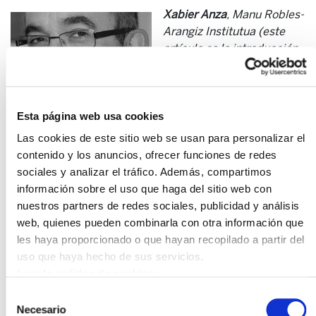
Xabier Anza
, Manu Robles-
Arangiz Institutua (este
artículo es la introducción
del
Gai Monografikoak 52:
sindicalismo y economía
social y solidaria
)
Esta página web usa cookies
Ahora, en el contexto de la actual crisis, cuando los
Las cookies de este sitio web se usan para personalizar el
estados dejan de garantizar la protección por el
contenido y los anuncios, ofrecer funciones de redes
imperativo de la austeridad, cuando se aplican sin
sociales y analizar el tráfico. Además, compartimos
misericordia las políticas de ajuste estructural, además
información sobre el uso que haga del sitio web con
del consiguiente empobrecimiento de las masas
nuestros partners de redes sociales, publicidad y análisis
populares, se están creando lo que algunos han venido a
web, quienes pueden combinarla con otra información que
llamar vacíos de estado. ¿Quién va a proteger cuando
les haya proporcionado o que hayan recopilado a partir del
los estados no protegen? El sindicalismo de clase tiene
uso que haya hecho de sus servicios.
una gran responsabilidad en esta hora. Desde nuestra
Leer la política de cookies
vocación democrática y progresista, debemos luchar
Selección
porque no cualquier cosa ocupe esos vacíos. Y debemos
Necesario
de
construir la red de seguridad que lo haga posible.