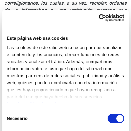
correligionarios, los cuales, a su vez, recibían ordenes
de, e informaban a, una institución alemana que
también estaba fuera de la estructura “normal” de
poder.
Hacía abajo, los dirigentes judíos ejercían un poder
Esta página web usa cookies
formalmente ilimitado sobre la población cautiva. Hacia
Las cookies de este sitio web se usan para personalizar
arriba, se encontraban a merced de una organización
el contenido y los anuncios, ofrecer funciones de redes
criminal exenta de todo control por parte de los órganos
sociales y analizar el tráfico. Además, compartimos
constitucionales del Estado. Las elites judías
información sobre el uso que haga del sitio web con
desempeñaron, por lo tanto, un papel mediador
nuestros partners de redes sociales, publicidad y análisis
fundamental en la incapacitación de los judíos. El
web, quienes pueden combinarla con otra información
sometimiento absoluto se consiguió reforzando las
que les haya proporcionado o que hayan recopilado a
estructuras comunales y la función integradora de las
partir del uso que haya hecho de sus servicios.
elites internas.
Leer la política de cookies
Los judíos formaron parte del orden social que los iba a
Selección
destruir. Eran un eslabón fundamental en la cadena de
Necesario
de
acciones coordinadas. Sus propias acciones eran parte
consentimiento