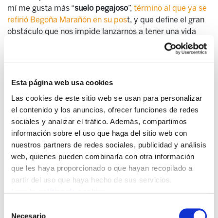
mí me gusta más “
suelo pegajoso
”,
término al que ya se
refirió Begoña Marañón en su pos
t, y que define el gran
obstáculo que nos impide lanzarnos a tener una vida
laboral y personal con equidad. Por tanto, es un término
que me resulta más completo a la hora de identificar las
barreras, impedimentos, obstáculos que tenemos las
mujeres en el sistema patriarcal.
Esta página web usa cookies
Celia Heras Forges Ama de casaCon la crisis, las
Las cookies de este sitio web se usan para personalizar
dificultades existentes para desarrollar nuestra carrera
el contenido y los anuncios, ofrecer funciones de redes
profesional, se han visto acrecentadas, pretendiendo
sociales y analizar el tráfico. Además, compartimos
devolvernos al ámbito privado doméstico, del cuidado
información sobre el uso que haga del sitio web con
de las personas. Un trabajo que siempre se ha dirigido
nuestros partners de redes sociales, publicidad y análisis
hacia las mujeres porque parece ser que nacemos con
web, quienes pueden combinarla con otra información
esa “gracia”. Esto me recuerda un antiguo chiste de los
que les haya proporcionado o que hayan recopilado a
años 70 de una mujer renovando su carnet de identidad
partir del uso que haya hecho de sus servicios.
y la pregunta del funcionario de turno: ¿profesión ? Y
Leer la política de cookies
dice ella: secretaria, cocinera, camarera, limpiadora,
Selección
enfermera, peluquera, planchadora, amante, madre,
Necesario
de