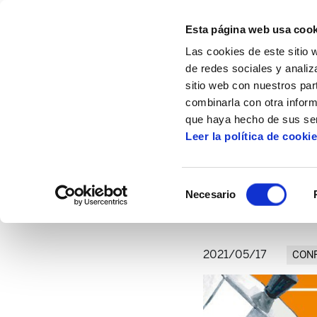
Esta página web usa cook
Las cookies de este sitio 
de redes sociales y analiz
sitio web con nuestros par
combinarla con otra inform
Inicio
Artículos
Tertulia con Miquel Miss
que haya hecho de sus ser
Leer la política de cooki
Tertulia con Mique
Selección
Necesario
de
consentimiento
2021/05/17
CON