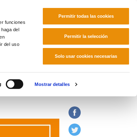
Permitir todas las cookies
er funciones
 haga del
Euskara
Français
Español
Permitir la selección
den
r del uso
Solo usar cookies necesarias
onquista del cuerpo
g
Mostrar detalles