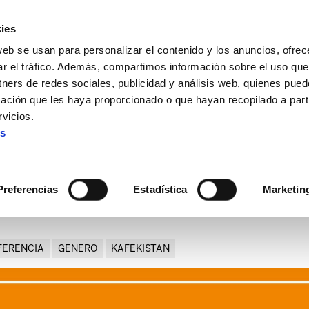
ies
web se usan para personalizar el contenido y los anuncios, ofrec
ar el tráfico. Además, compartimos información sobre el uso que
tners de redes sociales, publicidad y análisis web, quienes pue
ación que les haya proporcionado o que hayan recopilado a parti
é sobre el libro "A la conquista del cuerpo equivocado"
vicios.
es
l Missé sobre el libro "A la c
equivocado"
Preferencias
Estadística
Marketin
FERENCIA
GENERO
KAFEKISTAN