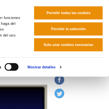
Permitir todas las cookies
er funciones
 haga del
Euskara
Français
Español
Permitir la selección
den
r del uso
Solo usar cookies necesarias
borales
g
Mostrar detalles