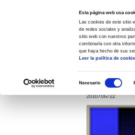
Esta página web usa cook
Las cookies de este sitio 
de redes sociales y analiz
sitio web con nuestros par
combinarla con otra inform
Inicio
Artículos
Una reforma contra los 
que haya hecho de sus ser
Leer la política de cooki
Una re
Selección
Necesario
de
consentimiento
2010/06/22