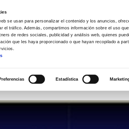
ies
web se usan para personalizar el contenido y los anuncios, ofrec
ar el tráfico. Además, compartimos información sobre el uso que
tners de redes sociales, publicidad y análisis web, quienes pue
ación que les haya proporcionado o que hayan recopilado a parti
derechos laborales
vicios.
es
forma contra los derechos la
Preferencias
Estadística
Marketin