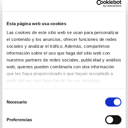
Hemos publicado un documento que analiza y
valora los proyectos de presupuesto que han
Esta página web usa cookies
presentado el Gobierno Vasco y el Gobierno de
Las cookies de este sitio web se usan para personalizar
Navarra para el 2012; un material útil para
el contenido y los anuncios, ofrecer funciones de redes
sociales y analizar el tráfico. Además, compartimos
aquellas personas que quieran ir mas allá de la
información sobre el uso que haga del sitio web con
propaganda política.
nuestros partners de redes sociales, publicidad y análisis
El Gobierno Vasco y el Gobierno de Navarra han dado a
web, quienes pueden combinarla con otra información
conocer sus respectivos proyectos de presupuestos
que les haya proporcionado o que hayan recopilado a
para el año 2012. La principal conclusión de ambos
partir del uso que haya hecho de sus servicios.
proyectos es, sin duda, el descenso de su gasto público.
Leer la política de cookies
Hay que añadir, además, que esta reducción se suma a
Selección
las ya producidas en 2011 y 2010.
Necesario
de
consentimiento
Esta disminución del gasto público resulta perjudicial en
la actual situación de crisis, ya que contribuirá a
Preferencias
agravarla, a aumentar el desempleo y la desprotección