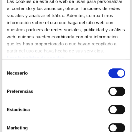
Las cookies de este sitio web se usan para personalizar
el contenido y los anuncios, ofrecer funciones de redes
sociales y analizar el tráfico. Además, compartimos
información sobre el uso que haga del sitio web con
nuestros partners de redes sociales, publicidad y análisis
web, quienes pueden combinarla con otra información
que les haya proporcionado o que hayan recopilado a
partir del uso que haya hecho de sus servicios.
Amaia Pérez Orozco: "Los fondos europeos son
Leer la política de cookies
un vehículo para impulsar el capitalismo verde
Selección
militar y digital"
Necesario
de
2024/03/05
consentimiento
Preferencias
Estadística
Marketing