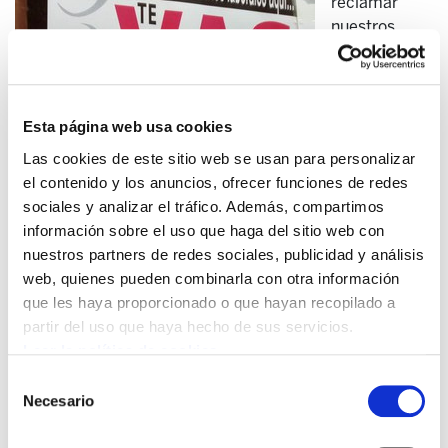
reclamar
nuestros
derechos y
dejar de
tener miedo
¡para que no
Esta página web usa cookies
sigan
Las cookies de este sitio web se usan para personalizar
haciendo con
el contenido y los anuncios, ofrecer funciones de redes
nosotros lo
sociales y analizar el tráfico. Además, compartimos
que les de la
información sobre el uso que haga del sitio web con
gana!
nuestros partners de redes sociales, publicidad y análisis
web, quienes pueden combinarla con otra información
Hace un par
que les haya proporcionado o que hayan recopilado a
de semanas
partir del uso que haya hecho de sus servicios.
me
Leer la política de cookies
despidieron
de la
Selección
Necesario
empresa en la que llevaba 5 años y medio.
de
consentimiento
El Motivo? Según ellos que estaba muy cabreada... Pero