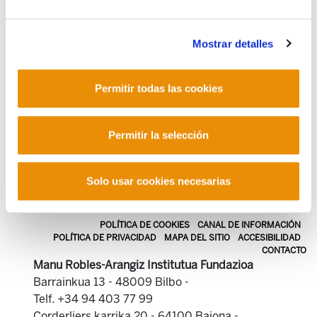
de maternidad y paternidad actualizada
2012/05/04
Mostrar detalles
Permitir todas las cookies
9 elementos anteriores
1
...
11
Permitir la selección
12
13
14
Solo usar cookies necesarias
POLÍTICA DE COOKIES
CANAL DE INFORMACIÓN
POLÍTICA DE PRIVACIDAD
MAPA DEL SITIO
ACCESIBILIDAD
CONTACTO
Manu Robles-Arangiz Institutua Fundazioa
Barrainkua 13 - 48009 Bilbo -
Telf. +34 94 403 77 99
Corderliers karrika 20 - 64100 Baiona -