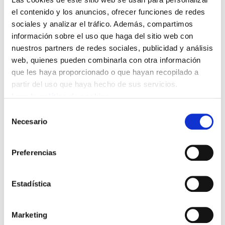
el contenido y los anuncios, ofrecer funciones de redes
sociales y analizar el tráfico. Además, compartimos
Desde lo alto de Cárcar: “Sindicalismo cuesta
información sobre el uso que haga del sitio web con
arriba”
nuestros partners de redes sociales, publicidad y análisis
2012/06/08
web, quienes pueden combinarla con otra información
que les haya proporcionado o que hayan recopilado a
partir del uso que haya hecho de sus servicios.
Leer la política de cookies
Selección
Necesario
de
consentimiento
Preferencias
Estadística
El área de igualdad de género ha editado la Guía
Marketing