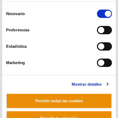
Leer la política de cookies
Selección
Necesario
de
consentimiento
Preferencias
Estadística
"Me han despedido por impulsar elecciones
Marketing
sindicales"
2016/12/02
Mostrar detalles
Permitir todas las cookies