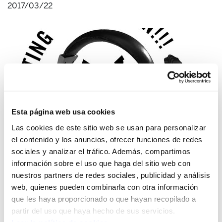
2017/03/22
Esta página web usa cookies
Las cookies de este sitio web se usan para personalizar
el contenido y los anuncios, ofrecer funciones de redes
sociales y analizar el tráfico. Además, compartimos
Sancionan a una trabajadora con 45 días sin
información sobre el uso que haga del sitio web con
empleo y sueldo por dos tuits
nuestros partners de redes sociales, publicidad y análisis
2017/02/23
web, quienes pueden combinarla con otra información
que les haya proporcionado o que hayan recopilado a
partir del uso que haya hecho de sus servicios.