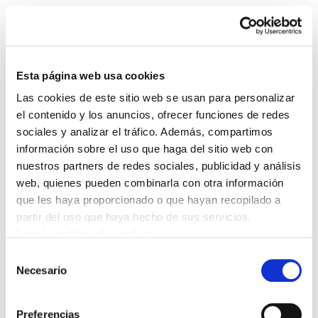
Esta página web usa cookies
Las cookies de este sitio web se usan para personalizar
Astekaria 14
el contenido y los anuncios, ofrecer funciones de redes
sociales y analizar el tráfico. Además, compartimos
información sobre el uso que haga del sitio web con
014.pdf
256.5 KB
nuestros partners de redes sociales, publicidad y análisis
web, quienes pueden combinarla con otra información
que les haya proporcionado o que hayan recopilado a
POLÍTICA DE COOKIES
CANAL DE INFORMACIÓN
partir del uso que haya hecho de sus servicios.
POLÍTICA DE PRIVACIDAD
MAPA DEL SITIO
ACCESIBILIDAD
CONTACTO
Leer la política de cookies
Manu Robles-Arangiz Institutua Fundazioa
Selección
Barrainkua 13 - 48009 Bilbo -
Necesario
de
Telf. +34 94 403 77 99
consentimiento
Corderliers karrika 20 - 64100 Baiona -
Preferencias
Telf. +33 (0) 559 25 65 52