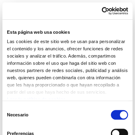
Esta página web usa cookies
Las cookies de este sitio web se usan para personalizar
Astekaria 32
el contenido y los anuncios, ofrecer funciones de redes
sociales y analizar el tráfico. Además, compartimos
información sobre el uso que haga del sitio web con
Astekaria 32.PDF
9.6 MB
nuestros partners de redes sociales, publicidad y análisis
web, quienes pueden combinarla con otra información
que les haya proporcionado o que hayan recopilado a
POLÍTICA DE COOKIES
CANAL DE INFORMACIÓN
partir del uso que haya hecho de sus servicios.
POLÍTICA DE PRIVACIDAD
MAPA DEL SITIO
ACCESIBILIDAD
CONTACTO
Leer la política de cookies
Manu Robles-Arangiz Institutua Fundazioa
Selección
Barrainkua 13 - 48009 Bilbo -
Necesario
de
Telf. +34 94 403 77 99
consentimiento
Corderliers karrika 20 - 64100 Baiona -
Preferencias
Telf. +33 (0) 559 25 65 52