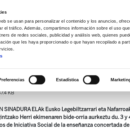
ies
web se usan para personalizar el contenido y los anuncios, ofrec
ar el tráfico. Además, compartimos información sobre el uso que
tners de redes sociales, publicidad y análisis web, quienes pue
ación que les haya proporcionado o que hayan recopilado a parti
ria
Astekaria. 415
vicios.
es
Astekaria. 415
Preferencias
Estadística
Marketin
7.4 KB
INADURA ELAk Eusko Legebiltzarrari eta Nafarroa
ntzako Herri ekimenaren bide-orria aurkeztu du. 3 y 
os de Iniciativa Social de la enseñanza concertada de