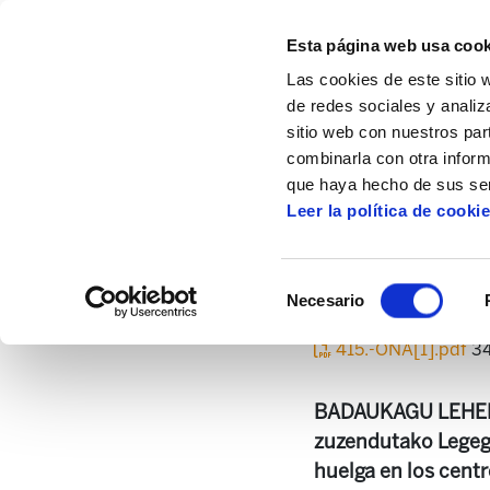
Esta página web usa cook
Las cookies de este sitio 
de redes sociales y analiz
sitio web con nuestros par
combinarla con otra inform
Inicio
Centro de documentación
Asteka
que haya hecho de sus ser
Leer la política de cooki
Selección
Necesario
de
consentimiento
415.-ONA[1].pdf
34
BADAUKAGU LEHEN S
zuzendutako Legegi
huelga en los centr