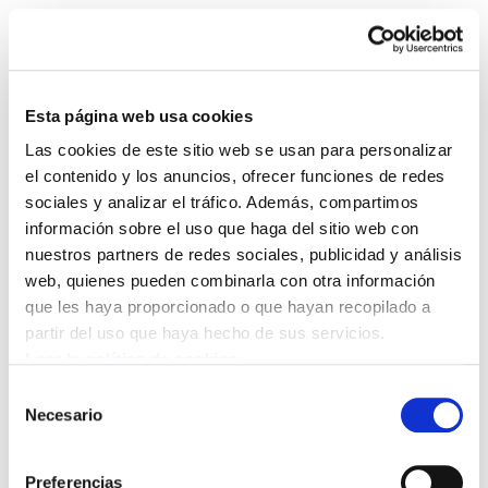
Esta página web usa cookies
Las cookies de este sitio web se usan para personalizar
Astekaria 449
el contenido y los anuncios, ofrecer funciones de redes
sociales y analizar el tráfico. Además, compartimos
información sobre el uso que haga del sitio web con
449.-ONA.pdf
365.1 KB
nuestros partners de redes sociales, publicidad y análisis
web, quienes pueden combinarla con otra información
Jornada de lucha y formación en gasteiz el 18 de
que les haya proporcionado o que hayan recopilado a
diciembre, día internacional de las Personas
partir del uso que haya hecho de sus servicios.
Migrantes PAREMOS EL RACISMO Y LA
Leer la política de cookies
XENOFOBIA
Selección
Necesario
de
consentimiento
Preferencias
POLÍTICA DE COOKIES
CANAL DE INFORMACIÓN