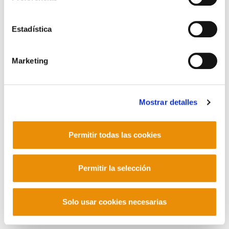
POLÍTICA DE PRIVACIDAD
MAPA DEL SITIO
ACCESIBILIDAD
CONTACTO
Manu Robles-Arangiz Institutua Fundazioa
Estadística
Barrainkua 13 - 48009 Bilbo -
Telf. +34 94 403 77 99
Marketing
Corderliers karrika 20 - 64100 Baiona -
Telf. +33 (0) 559 25 65 52
Contacto
Mostrar detalles
Permitir todas las cookies
Mastodon
Permitir la selección
Solo usar cookies necesarias