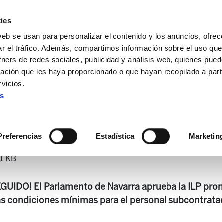
ies
web se usan para personalizar el contenido y los anuncios, ofrec
ar el tráfico. Además, compartimos información sobre el uso que
tners de redes sociales, publicidad y análisis web, quienes pue
ación que les haya proporcionado o que hayan recopilado a parti
ria
Astekaria 450
vicios.
es
Astekaria 450
Preferencias
Estadística
Marketin
1 KB
IDO! El Parlamento de Navarra aprueba la ILP pro
as condiciones mínimas para el personal subcontrata