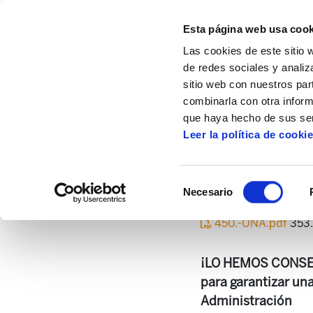
Esta página web usa cook
Las cookies de este sitio 
de redes sociales y analiz
sitio web con nuestros par
combinarla con otra inform
Inicio
Centro de documentación
Asteka
que haya hecho de sus ser
Leer la política de cooki
Selección
Necesario
de
consentimiento
450.-ONA.pdf
353.
¡LO HEMOS CONSEGU
para garantizar un
Administración