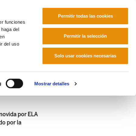
Permitir todas las cookies
er funciones
 haga del
Euskara
Français
Español
Permitir la selección
den
r del uso
Solo usar cookies necesarias
g
Mostrar detalles
movida por ELA
do por la