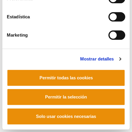
POLÍTICA DE PRIVACIDAD
MAPA DEL SITIO
ACCESIBILIDAD
CONTACTO
Manu Robles-Arangiz Institutua Fundazioa
Estadística
Barrainkua 13 - 48009 Bilbo -
Telf. +34 94 403 77 99
Marketing
Corderliers karrika 20 - 64100 Baiona -
Telf. +33 (0) 559 25 65 52
Contacto
Mostrar detalles
Permitir todas las cookies
Mastodon
Permitir la selección
Solo usar cookies necesarias