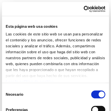
Esta página web usa cookies
Las cookies de este sitio web se usan para personalizar
Astekaria 454
el contenido y los anuncios, ofrecer funciones de redes
sociales y analizar el tráfico. Además, compartimos
información sobre el uso que haga del sitio web con
454.-ONA.pdf
412.7 KB
nuestros partners de redes sociales, publicidad y análisis
web, quienes pueden combinarla con otra información
Decenas de colectivos presentan en Iruñea los
que les haya proporcionado o que hayan recopilado a
actos del 14 de marzo, destacando la necesidad
partir del uso que haya hecho de sus servicios.
de movilizarse para lograr otro modelo social. Es
Leer la política de cookies
hora del cambio social: tenemos alternativa
Selección
Necesario
de
consentimiento
Preferencias
POLÍTICA DE COOKIES
CANAL DE INFORMACIÓN