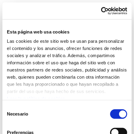
Esta página web usa cookies
Las cookies de este sitio web se usan para personalizar
Astekaria 460
el contenido y los anuncios, ofrecer funciones de redes
sociales y analizar el tráfico. Además, compartimos
información sobre el uso que haga del sitio web con
460.-ONA[1].pdf
1.4 MB
nuestros partners de redes sociales, publicidad y análisis
web, quienes pueden combinarla con otra información
Langileon defentsarako bidean sindikatuaren
que les haya proporcionado o que hayan recopilado a
garrantzia azpimarratu zuen ELAk Maiatzaren
partir del uso que haya hecho de sus servicios.
Lehenean SINDIKATUA, BIDELAGUN
Leer la política de cookies
Selección
Necesario
de
consentimiento
POLÍTICA DE COOKIES
CANAL DE INFORMACIÓN
POLÍTICA DE PRIVACIDAD
MAPA DEL SITIO
ACCESIBILIDAD
Preferencias