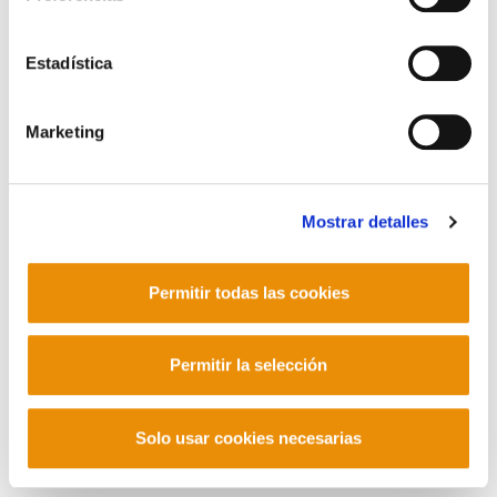
CONTACTO
Manu Robles-Arangiz Institutua Fundazioa
Barrainkua 13 - 48009 Bilbo -
Estadística
Telf. +34 94 403 77 99
Corderliers karrika 20 - 64100 Baiona -
Marketing
Telf. +33 (0) 559 25 65 52
Contacto
Mostrar detalles
Mastodon
Permitir todas las cookies
Permitir la selección
Solo usar cookies necesarias