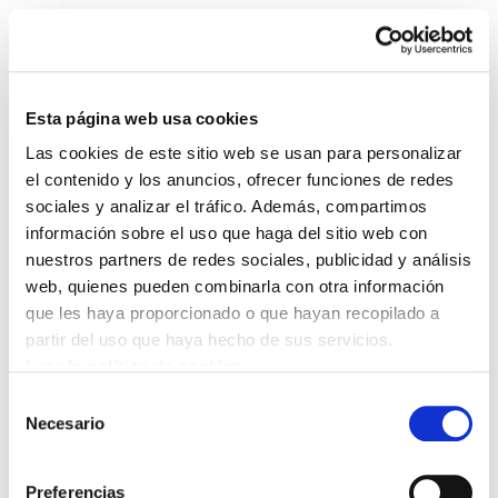
Esta página web usa cookies
Las cookies de este sitio web se usan para personalizar
Astekaria 514
el contenido y los anuncios, ofrecer funciones de redes
sociales y analizar el tráfico. Además, compartimos
información sobre el uso que haga del sitio web con
514.-ONA[1].pdf
806.7 KB
nuestros partners de redes sociales, publicidad y análisis
web, quienes pueden combinarla con otra información
ELA exige al gobierno navarro disolver el Consejo
que les haya proporcionado o que hayan recopilado a
de Dialogo Social y crear una comisión de
partir del uso que haya hecho de sus servicios.
investigación que sirva para depurar las
Leer la política de cookies
responsabilidades "BUSCABAN PAZ SOCIAL Y
Selección
Necesario
COMBATIR A ELA Y LAB"
de
consentimiento
Preferencias