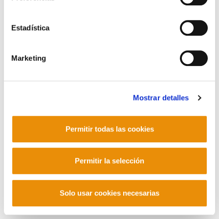
POLÍTICA DE COOKIES
CANAL DE INFORMACIÓN
POLÍTICA DE PRIVACIDAD
MAPA DEL SITIO
ACCESIBILIDAD
Estadística
CONTACTO
Manu Robles-Arangiz Institutua Fundazioa
Barrainkua 13 - 48009 Bilbo -
Marketing
Telf. +34 94 403 77 99
Corderliers karrika 20 - 64100 Baiona -
Telf. +33 (0) 559 25 65 52
Mostrar detalles
Contacto
Permitir todas las cookies
Mastodon
Permitir la selección
Solo usar cookies necesarias