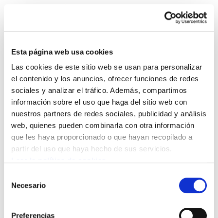
Esta página web usa cookies
Las cookies de este sitio web se usan para personalizar
Astekaria 86
el contenido y los anuncios, ofrecer funciones de redes
sociales y analizar el tráfico. Además, compartimos
información sobre el uso que haga del sitio web con
Astekaria 86.PDF
6.9 MB
nuestros partners de redes sociales, publicidad y análisis
web, quienes pueden combinarla con otra información
que les haya proporcionado o que hayan recopilado a
POLÍTICA DE COOKIES
CANAL DE INFORMACIÓN
partir del uso que haya hecho de sus servicios.
POLÍTICA DE PRIVACIDAD
MAPA DEL SITIO
ACCESIBILIDAD
CONTACTO
Leer la política de cookies
Manu Robles-Arangiz Institutua Fundazioa
Selección
Barrainkua 13 - 48009 Bilbo -
Necesario
de
Telf. +34 94 403 77 99
consentimiento
Corderliers karrika 20 - 64100 Baiona -
Preferencias
Telf. +33 (0) 559 25 65 52