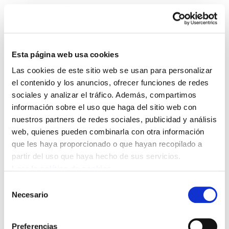
Esta página web usa cookies
Las cookies de este sitio web se usan para personalizar
Aztergaiak 8 Bolivia, Evo
el contenido y los anuncios, ofrecer funciones de redes
sociales y analizar el tráfico. Además, compartimos
Morales, democracia,
información sobre el uso que haga del sitio web con
nuestros partners de redes sociales, publicidad y análisis
multinacionales
web, quienes pueden combinarla con otra información
que les haya proporcionado o que hayan recopilado a
Aztergaiak 08 Bolivia.pdf
278.2 KB
partir del uso que haya hecho de sus servicios.
Leer la política de cookies
Selección
POLÍTICA DE COOKIES
CANAL DE INFORMACIÓN
Necesario
de
POLÍTICA DE PRIVACIDAD
MAPA DEL SITIO
ACCESIBILIDAD
consentimiento
CONTACTO
Manu Robles-Arangiz Institutua Fundazioa
Preferencias