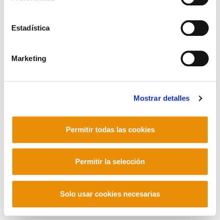
Barrainkua 13 - 48009 Bilbo -
Telf. +34 94 403 77 99
Corderliers karrika 20 - 64100 Baiona -
Estadística
Telf. +33 (0) 559 25 65 52
Contacto
Marketing
Mostrar detalles
Mastodon
Permitir todas las cookies
Permitir la selección
Solo usar cookies necesarias