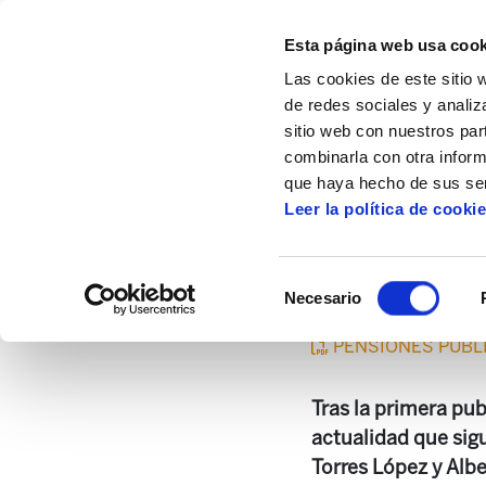
Esta página web usa cook
Las cookies de este sitio 
de redes sociales y analiz
sitio web con nuestros par
combinarla con otra inform
Inicio
Centro de documentación
Bibliot
que haya hecho de sus ser
Leer la política de cooki
¿Están
Selección
Necesario
de
consentimiento
PENSIONES PÚBL
Tras la primera pub
actualidad que sig
Torres López y Alb