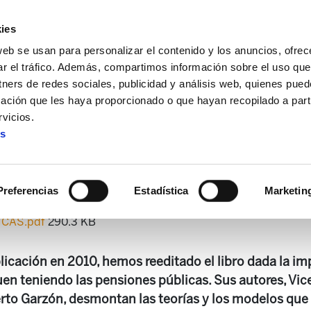
ies
web se usan para personalizar el contenido y los anuncios, ofrec
ar el tráfico. Además, compartimos información sobre el uso que
tners de redes sociales, publicidad y análisis web, quienes pue
ación que les haya proporcionado o que hayan recopilado a parti
eca básica de formación
¿Están en peligro las pensiones 
vicios.
es
 en peligro las pensiones pú
Preferencias
Estadística
Marketin
ICAS.pdf
290.3 KB
licación en 2010, hemos reeditado el libro dada la im
uen teniendo las pensiones públicas. Sus autores, Vic
erto Garzón, desmontan las teorías y los modelos que