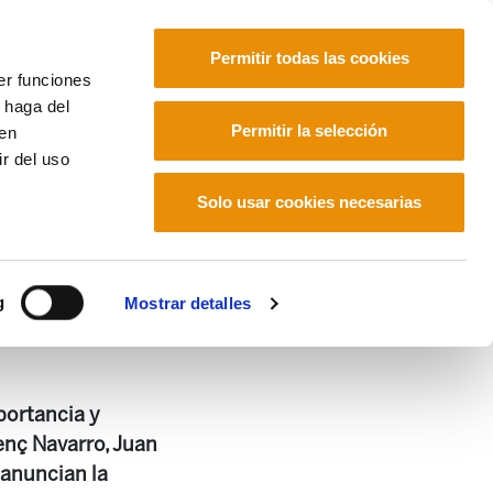
Permitir todas las cookies
er funciones
 haga del
Euskara
Français
Español
Permitir la selección
den
r del uso
públicas?
Solo usar cookies necesarias
blicas?
g
Mostrar detalles
portancia y
enç Navarro, Juan
 anuncian la