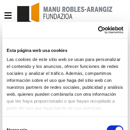
Precariedad con rostro de
Esta página web usa cookies
mujer: Las más precarias
Las cookies de este sitio web se usan para personalizar
el contenido y los anuncios, ofrecer funciones de redes
entre las precarias se
sociales y analizar el tráfico. Además, compartimos
información sobre el uso que haga del sitio web con
hacen oír
nuestros partners de redes sociales, publicidad y análisis
web, quienes pueden combinarla con otra información
DOC. 46-Cast.pdf
550.3 KB
que les haya proporcionado o que hayan recopilado a
partir del uso que haya hecho de sus servicios.
Este texto es la transcripción al papel (publicado
Leer la política de cookies
en euskera en el número 244 de LARRUN) de la
Selección
Necesario