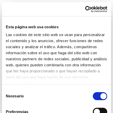
Esta página web usa cookies
Las cookies de este sitio web se usan para personalizar
ELA Astekaria 112
el contenido y los anuncios, ofrecer funciones de redes
sociales y analizar el tráfico. Además, compartimos
información sobre el uso que haga del sitio web con
nuestros partners de redes sociales, publicidad y análisis
web, quienes pueden combinarla con otra información
POLÍTICA DE COOKIES
CANAL DE INFORMACIÓN
que les haya proporcionado o que hayan recopilado a
POLÍTICA DE PRIVACIDAD
MAPA DEL SITIO
ACCESIBILIDAD
CONTACTO
partir del uso que haya hecho de sus servicios.
Manu Robles-Arangiz Institutua Fundazioa
Leer la política de cookies
Barrainkua 13 - 48009 Bilbo -
Selección
Telf. +34 94 403 77 99
Necesario
de
Corderliers karrika 20 - 64100 Baiona -
consentimiento
Telf. +33 (0) 559 25 65 52
Preferencias
Contacto