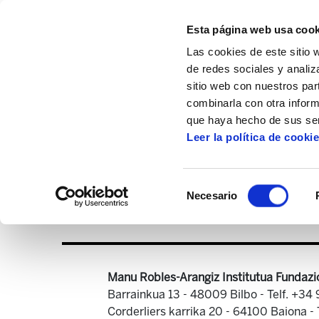
Esta página web usa cook
Las cookies de este sitio 
de redes sociales y analiz
sitio web con nuestros par
combinarla con otra inform
Inicio
Centro de documentación
ELA As
que haya hecho de sus ser
Leer la política de cooki
Selección
Necesario
de
consentimiento
Manu Robles-Arangiz Institutua Fundazi
Barrainkua 13 - 48009 Bilbo -
Telf. +34
Corderliers karrika 20 - 64100 Baiona -