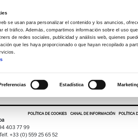
ies
web se usan para personalizar el contenido y los anuncios, ofrec
ar el tráfico. Además, compartimos información sobre el uso que
tners de redes sociales, publicidad y análisis web, quienes pue
ación que les haya proporcionado o que hayan recopilado a parti
tekaria
ELA Astekaria 140
vicios.
es
ELA Astekaria 140
Preferencias
Estadística
Marketin
POLÍTICA DE COOKIES
CANAL DE INFORMACIÓN
POLÍTICA 
oa
 94 403 77 99
Telf. +33 (0) 559 25 65 52