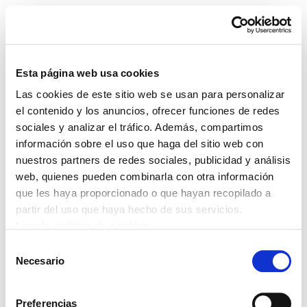
Esta página web usa cookies
Las cookies de este sitio web se usan para personalizar
ELA Astekaria 143
el contenido y los anuncios, ofrecer funciones de redes
sociales y analizar el tráfico. Además, compartimos
información sobre el uso que haga del sitio web con
nuestros partners de redes sociales, publicidad y análisis
web, quienes pueden combinarla con otra información
POLÍTICA DE COOKIES
CANAL DE INFORMACIÓN
que les haya proporcionado o que hayan recopilado a
POLÍTICA DE PRIVACIDAD
MAPA DEL SITIO
ACCESIBILIDAD
CONTACTO
partir del uso que haya hecho de sus servicios.
Manu Robles-Arangiz Institutua Fundazioa
Leer la política de cookies
Barrainkua 13 - 48009 Bilbo -
Selección
Telf. +34 94 403 77 99
Necesario
de
Corderliers karrika 20 - 64100 Baiona -
consentimiento
Telf. +33 (0) 559 25 65 52
Preferencias
Contacto