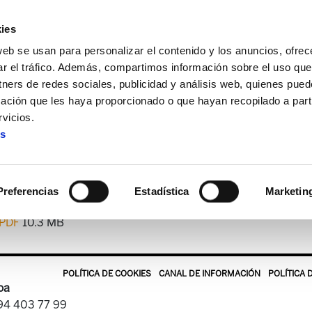
ies
web se usan para personalizar el contenido y los anuncios, ofrec
ar el tráfico. Además, compartimos información sobre el uso que
tners de redes sociales, publicidad y análisis web, quienes pue
ación que les haya proporcionado o que hayan recopilado a parti
tekaria
ELA Astekaria 146
vicios.
es
ELA Astekaria 146
Preferencias
Estadística
Marketin
.PDF
10.3 MB
POLÍTICA DE COOKIES
CANAL DE INFORMACIÓN
POLÍTICA 
oa
 94 403 77 99