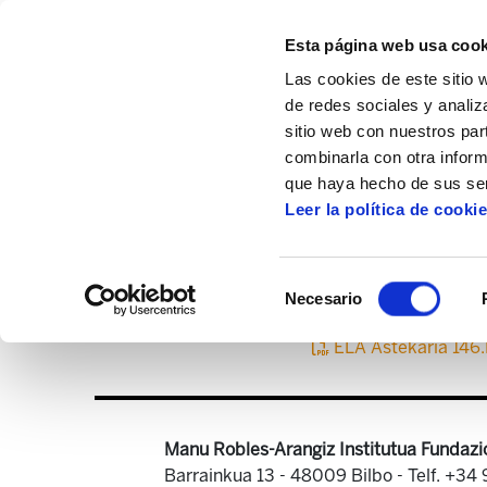
Esta página web usa cook
Las cookies de este sitio 
de redes sociales y analiz
sitio web con nuestros par
combinarla con otra inform
Inicio
Centro de documentación
ELA As
que haya hecho de sus ser
Leer la política de cooki
Selección
Necesario
de
consentimiento
ELA Astekaria 146
Manu Robles-Arangiz Institutua Fundazi
Barrainkua 13 - 48009 Bilbo -
Telf. +34