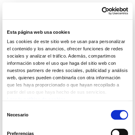
Esta página web usa cookies
Las cookies de este sitio web se usan para personalizar
ELA Astekaria 157
el contenido y los anuncios, ofrecer funciones de redes
sociales y analizar el tráfico. Además, compartimos
información sobre el uso que haga del sitio web con
ELA Astekaria 157.PDF
10.3 MB
nuestros partners de redes sociales, publicidad y análisis
web, quienes pueden combinarla con otra información
que les haya proporcionado o que hayan recopilado a
POLÍTICA DE COOKIES
CANAL DE INFORMACIÓN
partir del uso que haya hecho de sus servicios.
POLÍTICA DE PRIVACIDAD
MAPA DEL SITIO
ACCESIBILIDAD
CONTACTO
Leer la política de cookies
Manu Robles-Arangiz Institutua Fundazioa
Selección
Barrainkua 13 - 48009 Bilbo -
Necesario
de
Telf. +34 94 403 77 99
consentimiento
Corderliers karrika 20 - 64100 Baiona -
Preferencias
Telf. +33 (0) 559 25 65 52