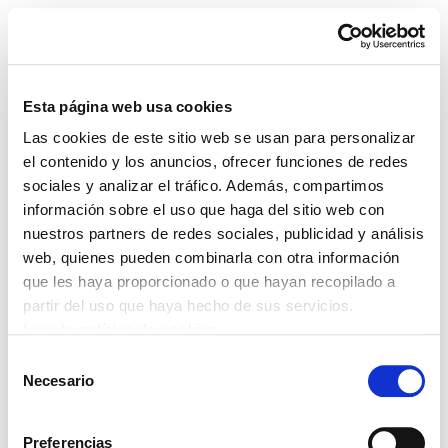
Esta página web usa cookies
Las cookies de este sitio web se usan para personalizar
ELA Astekaria 165
el contenido y los anuncios, ofrecer funciones de redes
sociales y analizar el tráfico. Además, compartimos
información sobre el uso que haga del sitio web con
nuestros partners de redes sociales, publicidad y análisis
web, quienes pueden combinarla con otra información
POLÍTICA DE COOKIES
CANAL DE INFORMACIÓN
que les haya proporcionado o que hayan recopilado a
POLÍTICA DE PRIVACIDAD
MAPA DEL SITIO
ACCESIBILIDAD
CONTACTO
partir del uso que haya hecho de sus servicios.
Manu Robles-Arangiz Institutua Fundazioa
Leer la política de cookies
Barrainkua 13 - 48009 Bilbo -
Selección
Telf. +34 94 403 77 99
Necesario
de
Corderliers karrika 20 - 64100 Baiona -
consentimiento
Telf. +33 (0) 559 25 65 52
Preferencias
Contacto