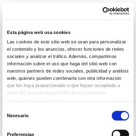
Esta página web usa cookies
Las cookies de este sitio web se usan para personalizar
ELA Astekaria 180
el contenido y los anuncios, ofrecer funciones de redes
sociales y analizar el tráfico. Además, compartimos
información sobre el uso que haga del sitio web con
nuestros partners de redes sociales, publicidad y análisis
web, quienes pueden combinarla con otra información
POLÍTICA DE COOKIES
CANAL DE INFORMACIÓN
que les haya proporcionado o que hayan recopilado a
POLÍTICA DE PRIVACIDAD
MAPA DEL SITIO
ACCESIBILIDAD
CONTACTO
partir del uso que haya hecho de sus servicios.
Manu Robles-Arangiz Institutua Fundazioa
Leer la política de cookies
Barrainkua 13 - 48009 Bilbo -
Selección
Telf. +34 94 403 77 99
Necesario
de
Corderliers karrika 20 - 64100 Baiona -
consentimiento
Telf. +33 (0) 559 25 65 52
Preferencias
Contacto