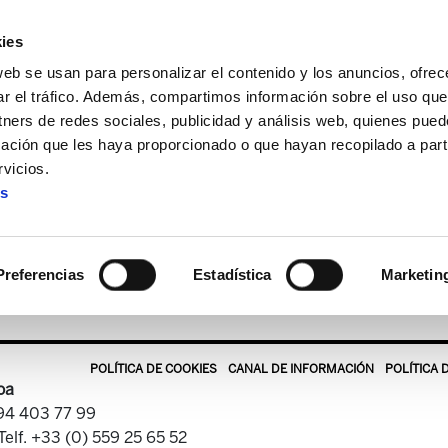
ies
web se usan para personalizar el contenido y los anuncios, ofrec
ar el tráfico. Además, compartimos información sobre el uso que
tners de redes sociales, publicidad y análisis web, quienes pue
ación que les haya proporcionado o que hayan recopilado a parti
tekaria
ELA Astekaria 181
vicios.
es
ELA Astekaria 181
Preferencias
Estadística
Marketin
POLÍTICA DE COOKIES
CANAL DE INFORMACIÓN
POLÍTICA 
oa
 94 403 77 99
Telf. +33 (0) 559 25 65 52