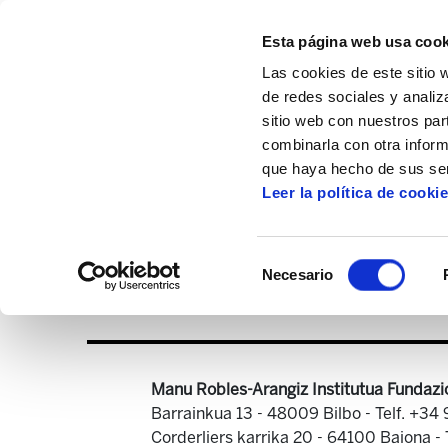
Esta página web usa cook
Las cookies de este sitio 
de redes sociales y analiz
sitio web con nuestros par
combinarla con otra inform
Inicio
Centro de documentación
ELA As
que haya hecho de sus ser
Leer la política de cooki
Selección
Necesario
de
consentimiento
Manu Robles-Arangiz Institutua Fundazi
Barrainkua 13 - 48009 Bilbo -
Telf. +34
Corderliers karrika 20 - 64100 Baiona -