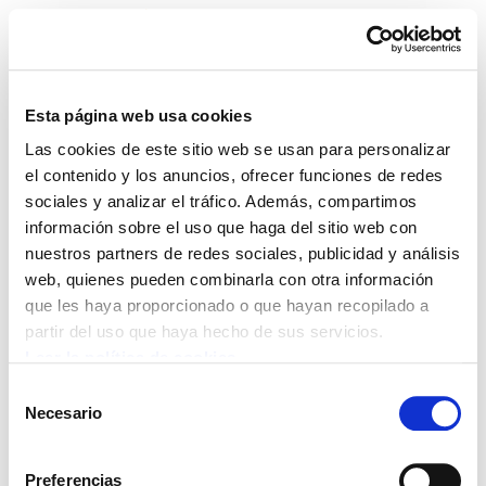
Esta página web usa cookies
Las cookies de este sitio web se usan para personalizar
ELA Astekaria 182
el contenido y los anuncios, ofrecer funciones de redes
sociales y analizar el tráfico. Además, compartimos
información sobre el uso que haga del sitio web con
nuestros partners de redes sociales, publicidad y análisis
web, quienes pueden combinarla con otra información
POLÍTICA DE COOKIES
CANAL DE INFORMACIÓN
que les haya proporcionado o que hayan recopilado a
POLÍTICA DE PRIVACIDAD
MAPA DEL SITIO
ACCESIBILIDAD
CONTACTO
partir del uso que haya hecho de sus servicios.
Manu Robles-Arangiz Institutua Fundazioa
Leer la política de cookies
Barrainkua 13 - 48009 Bilbo -
Selección
Telf. +34 94 403 77 99
Necesario
de
Corderliers karrika 20 - 64100 Baiona -
consentimiento
Telf. +33 (0) 559 25 65 52
Preferencias
Contacto