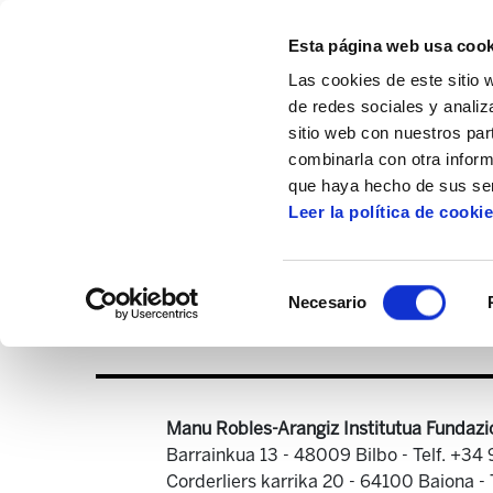
Esta página web usa cook
Las cookies de este sitio 
de redes sociales y analiz
sitio web con nuestros par
combinarla con otra inform
Inicio
Centro de documentación
ELA As
que haya hecho de sus ser
Leer la política de cooki
Selección
Necesario
de
consentimiento
Manu Robles-Arangiz Institutua Fundazi
Barrainkua 13 - 48009 Bilbo -
Telf. +34
Corderliers karrika 20 - 64100 Baiona -