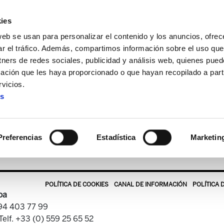
ies
web se usan para personalizar el contenido y los anuncios, ofrec
ar el tráfico. Además, compartimos información sobre el uso que
tners de redes sociales, publicidad y análisis web, quienes pue
ación que les haya proporcionado o que hayan recopilado a parti
tekaria
ELA Astekaria 190
vicios.
es
ELA Astekaria 190
Preferencias
Estadística
Marketin
POLÍTICA DE COOKIES
CANAL DE INFORMACIÓN
POLÍTICA 
oa
 94 403 77 99
Telf. +33 (0) 559 25 65 52