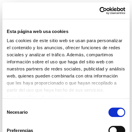
Esta página web usa cookies
Las cookies de este sitio web se usan para personalizar
ELA Astekaria 190
el contenido y los anuncios, ofrecer funciones de redes
sociales y analizar el tráfico. Además, compartimos
información sobre el uso que haga del sitio web con
nuestros partners de redes sociales, publicidad y análisis
web, quienes pueden combinarla con otra información
POLÍTICA DE COOKIES
CANAL DE INFORMACIÓN
que les haya proporcionado o que hayan recopilado a
POLÍTICA DE PRIVACIDAD
MAPA DEL SITIO
ACCESIBILIDAD
CONTACTO
partir del uso que haya hecho de sus servicios.
Manu Robles-Arangiz Institutua Fundazioa
Leer la política de cookies
Barrainkua 13 - 48009 Bilbo -
Selección
Telf. +34 94 403 77 99
Necesario
de
Corderliers karrika 20 - 64100 Baiona -
consentimiento
Telf. +33 (0) 559 25 65 52
Preferencias
Contacto