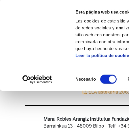
Esta página web usa cook
Las cookies de este sitio 
de redes sociales y analiz
sitio web con nuestros par
combinarla con otra inform
Inicio
Centro de documentación
ELA As
que haya hecho de sus ser
Leer la política de cooki
Selección
Necesario
de
consentimiento
ELA astekaria 206
Manu Robles-Arangiz Institutua Fundazi
Barrainkua 13 - 48009 Bilbo -
Telf. +34