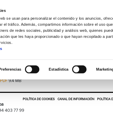
ies
web se usan para personalizar el contenido y los anuncios, ofrec
ar el tráfico. Además, compartimos información sobre el uso que
tners de redes sociales, publicidad y análisis web, quienes pue
ación que les haya proporcionado o que hayan recopilado a parti
tekaria
ELA Astekaria 206
vicios.
es
ELA Astekaria 206
Preferencias
Estadística
Marketin
.PDF
9.4 MB
POLÍTICA DE COOKIES
CANAL DE INFORMACIÓN
POLÍTICA 
oa
 94 403 77 99