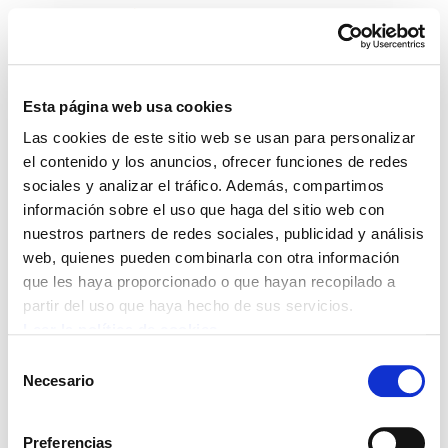
Esta página web usa cookies
Las cookies de este sitio web se usan para personalizar
ELA Astekaria 215
el contenido y los anuncios, ofrecer funciones de redes
sociales y analizar el tráfico. Además, compartimos
información sobre el uso que haga del sitio web con
nuestros partners de redes sociales, publicidad y análisis
web, quienes pueden combinarla con otra información
POLÍTICA DE COOKIES
CANAL DE INFORMACIÓN
que les haya proporcionado o que hayan recopilado a
POLÍTICA DE PRIVACIDAD
MAPA DEL SITIO
ACCESIBILIDAD
CONTACTO
partir del uso que haya hecho de sus servicios.
Manu Robles-Arangiz Institutua Fundazioa
Leer la política de cookies
Barrainkua 13 - 48009 Bilbo -
Selección
Telf. +34 94 403 77 99
Necesario
de
Corderliers karrika 20 - 64100 Baiona -
consentimiento
Telf. +33 (0) 559 25 65 52
Preferencias
Contacto