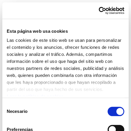
Esta página web usa cookies
Las cookies de este sitio web se usan para personalizar
ELA Astekaria 239
el contenido y los anuncios, ofrecer funciones de redes
sociales y analizar el tráfico. Además, compartimos
información sobre el uso que haga del sitio web con
nuestros partners de redes sociales, publicidad y análisis
web, quienes pueden combinarla con otra información
POLÍTICA DE COOKIES
CANAL DE INFORMACIÓN
que les haya proporcionado o que hayan recopilado a
POLÍTICA DE PRIVACIDAD
MAPA DEL SITIO
ACCESIBILIDAD
CONTACTO
partir del uso que haya hecho de sus servicios.
Manu Robles-Arangiz Institutua Fundazioa
Leer la política de cookies
Barrainkua 13 - 48009 Bilbo -
Selección
Telf. +34 94 403 77 99
Necesario
de
Corderliers karrika 20 - 64100 Baiona -
consentimiento
Telf. +33 (0) 559 25 65 52
Preferencias
Contacto