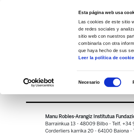
Esta página web usa cook
Las cookies de este sitio 
de redes sociales y analiz
sitio web con nuestros par
combinarla con otra inform
Inicio
Centro de documentación
ELA As
que haya hecho de sus ser
Leer la política de cooki
Selección
Necesario
de
consentimiento
Manu Robles-Arangiz Institutua Fundazi
Barrainkua 13 - 48009 Bilbo -
Telf. +34
Corderliers karrika 20 - 64100 Baiona -