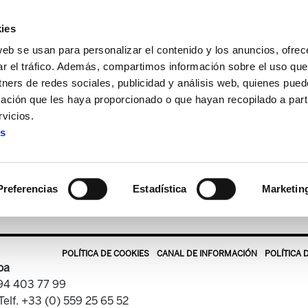
ies
web se usan para personalizar el contenido y los anuncios, ofrec
ar el tráfico. Además, compartimos información sobre el uso que
tners de redes sociales, publicidad y análisis web, quienes pue
ación que les haya proporcionado o que hayan recopilado a parti
tekaria
ELA Astekaria 263
vicios.
es
ELA Astekaria 263
Preferencias
Estadística
Marketin
POLÍTICA DE COOKIES
CANAL DE INFORMACIÓN
POLÍTICA 
oa
 94 403 77 99
Telf. +33 (0) 559 25 65 52