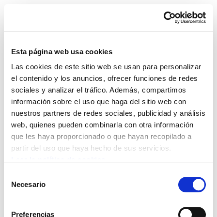
Esta página web usa cookies
Las cookies de este sitio web se usan para personalizar
ELA Astekaria 278
el contenido y los anuncios, ofrecer funciones de redes
sociales y analizar el tráfico. Además, compartimos
información sobre el uso que haga del sitio web con
nuestros partners de redes sociales, publicidad y análisis
web, quienes pueden combinarla con otra información
POLÍTICA DE COOKIES
CANAL DE INFORMACIÓN
que les haya proporcionado o que hayan recopilado a
POLÍTICA DE PRIVACIDAD
MAPA DEL SITIO
ACCESIBILIDAD
CONTACTO
partir del uso que haya hecho de sus servicios.
Manu Robles-Arangiz Institutua Fundazioa
Leer la política de cookies
Barrainkua 13 - 48009 Bilbo -
Selección
Telf. +34 94 403 77 99
Necesario
de
Corderliers karrika 20 - 64100 Baiona -
consentimiento
Telf. +33 (0) 559 25 65 52
Preferencias
Contacto