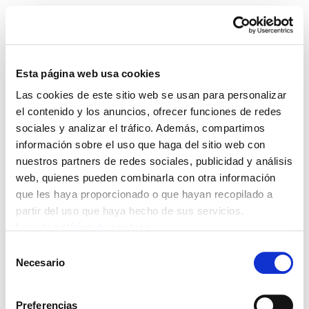
Esta página web usa cookies
Las cookies de este sitio web se usan para personalizar
ELA Astekaria 310
el contenido y los anuncios, ofrecer funciones de redes
sociales y analizar el tráfico. Además, compartimos
información sobre el uso que haga del sitio web con
nuestros partners de redes sociales, publicidad y análisis
web, quienes pueden combinarla con otra información
POLÍTICA DE COOKIES
CANAL DE INFORMACIÓN
que les haya proporcionado o que hayan recopilado a
POLÍTICA DE PRIVACIDAD
MAPA DEL SITIO
ACCESIBILIDAD
CONTACTO
partir del uso que haya hecho de sus servicios.
Manu Robles-Arangiz Institutua Fundazioa
Leer la política de cookies
Barrainkua 13 - 48009 Bilbo -
Selección
Telf. +34 94 403 77 99
Necesario
de
Corderliers karrika 20 - 64100 Baiona -
consentimiento
Telf. +33 (0) 559 25 65 52
Preferencias
Contacto