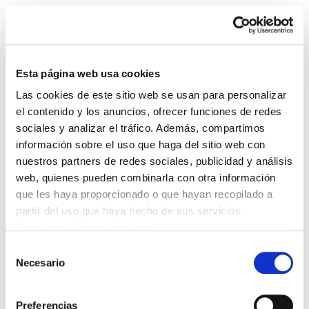
Esta página web usa cookies
Las cookies de este sitio web se usan para personalizar
ELA Astekaria 33
el contenido y los anuncios, ofrecer funciones de redes
sociales y analizar el tráfico. Además, compartimos
información sobre el uso que haga del sitio web con
ELA Astekaria 33.PDF
1.2 MB
nuestros partners de redes sociales, publicidad y análisis
web, quienes pueden combinarla con otra información
que les haya proporcionado o que hayan recopilado a
POLÍTICA DE COOKIES
CANAL DE INFORMACIÓN
partir del uso que haya hecho de sus servicios.
POLÍTICA DE PRIVACIDAD
MAPA DEL SITIO
ACCESIBILIDAD
CONTACTO
Leer la política de cookies
Manu Robles-Arangiz Institutua Fundazioa
Selección
Barrainkua 13 - 48009 Bilbo -
Necesario
de
Telf. +34 94 403 77 99
consentimiento
Corderliers karrika 20 - 64100 Baiona -
Preferencias
Telf. +33 (0) 559 25 65 52