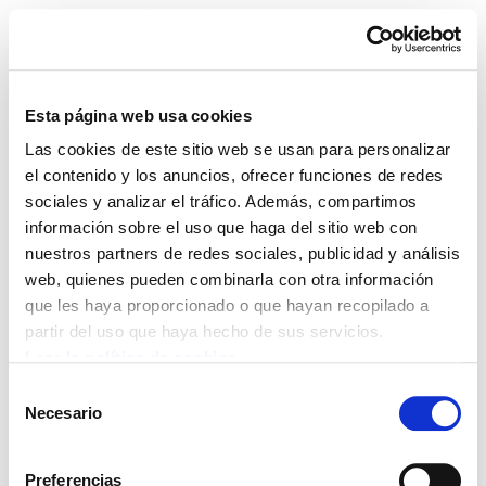
Esta página web usa cookies
Las cookies de este sitio web se usan para personalizar
ELA Astekaria 352
el contenido y los anuncios, ofrecer funciones de redes
sociales y analizar el tráfico. Además, compartimos
información sobre el uso que haga del sitio web con
nuestros partners de redes sociales, publicidad y análisis
web, quienes pueden combinarla con otra información
POLÍTICA DE COOKIES
CANAL DE INFORMACIÓN
que les haya proporcionado o que hayan recopilado a
POLÍTICA DE PRIVACIDAD
MAPA DEL SITIO
ACCESIBILIDAD
CONTACTO
partir del uso que haya hecho de sus servicios.
Manu Robles-Arangiz Institutua Fundazioa
Leer la política de cookies
Barrainkua 13 - 48009 Bilbo -
Selección
Telf. +34 94 403 77 99
Necesario
de
Corderliers karrika 20 - 64100 Baiona -
consentimiento
Telf. +33 (0) 559 25 65 52
Preferencias
Contacto