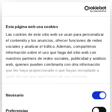
Esta página web usa cookies
Las cookies de este sitio web se usan para personalizar
ELA Astekaria 359
el contenido y los anuncios, ofrecer funciones de redes
sociales y analizar el tráfico. Además, compartimos
información sobre el uso que haga del sitio web con
nuestros partners de redes sociales, publicidad y análisis
web, quienes pueden combinarla con otra información
POLÍTICA DE COOKIES
CANAL DE INFORMACIÓN
que les haya proporcionado o que hayan recopilado a
POLÍTICA DE PRIVACIDAD
MAPA DEL SITIO
ACCESIBILIDAD
CONTACTO
partir del uso que haya hecho de sus servicios.
Manu Robles-Arangiz Institutua Fundazioa
Leer la política de cookies
Barrainkua 13 - 48009 Bilbo -
Selección
Telf. +34 94 403 77 99
Necesario
de
Corderliers karrika 20 - 64100 Baiona -
consentimiento
Telf. +33 (0) 559 25 65 52
Preferencias
Contacto