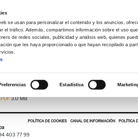
ies
web se usan para personalizar el contenido y los anuncios, ofrec
ar el tráfico. Además, compartimos información sobre el uso que
tners de redes sociales, publicidad y análisis web, quienes pue
ación que les haya proporcionado o que hayan recopilado a parti
tekaria
ELA Astekaria 368
vicios.
es
ELA Astekaria 368
Preferencias
Estadística
Marketin
8.PDF
3.0 MB
POLÍTICA DE COOKIES
CANAL DE INFORMACIÓN
POLÍTICA 
oa
 94 403 77 99