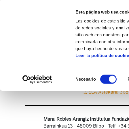
Esta página web usa cook
Las cookies de este sitio 
de redes sociales y analiz
sitio web con nuestros par
combinarla con otra inform
Inicio
Centro de documentación
ELA As
que haya hecho de sus ser
Leer la política de cooki
Selección
Necesario
de
consentimiento
ELA Astekaria 36
Manu Robles-Arangiz Institutua Fundazi
Barrainkua 13 - 48009 Bilbo -
Telf. +34